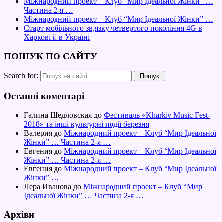
Міжнародний проект – Клуб “Мир Iдеальної Жінки” …
Частина 2-я …
Міжнародний проект – Клуб “Мир Iдеальної Жінки” …
Старт мобільного зв,язку четвертого покоління 4G в
Харкові й в Україні
ПОШУК ПО САЙТУ
Search for:
Останні коментарі
Галина Шедловская
до
Фестиваль «Kharkiv Music Fest-
2018» та інші культурні події березня
Валерия
до
Міжнародний проект – Клуб “Мир Iдеальної
Жінки” … Частина 2-я …
Евгения
до
Міжнародний проект – Клуб “Мир Iдеальної
Жінки” … Частина 2-я …
Евгения
до
Міжнародний проект – Клуб “Мир Iдеальної
Жінки” …
Лера Иванова
до
Міжнародний проект – Клуб “Мир
Iдеальної Жінки” … Частина 2-я …
Архіви