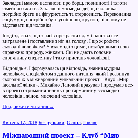
Закладені мамою настанови про борщ, повинності і тяготи
сімейного життя. Закладені масмедіа ідеї, що чоловіка
потрібно брати на фігуристість та стервозність. Переконання
соціуму, що потрібно буть успішною, крутою, ні в чому не
відставати від чоловіка.
Іноді здається, що з часів прекрасних дам і панства все
витравлене і поставлене з ніг на голову.. І що ж робити
сьогодні чоловікам? У взаємодії з цими, позабувшими свою
справжню природу, жінками. Які не дають головне –
сприятливу енергетику і тиху пристань чоловікові.
Відповідь є. І формувалась ця відповідь, знання мудрим
чоловіком, спеціалістом з данного питання, який і розвинув
сьогодні їх в міжнародний унікальний проект – Клуб «Мир
ідеальної жінки». Михайло Лановий врахував і продумав все-
в проекті отримання знаннь про гармонійну взаємодію
чоловіків і жінок, мисленні чоловіків.
Продовжити читання
→
Квітень 17, 2018
Без рубрики
,
Освіта
,
Цікаве
Міжнародний проект – Клуб “Мир