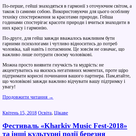
По-перше, гейші знаходяться в гармонії з оточуючим світом, а
також із самими собою. Використовуючи для цього особливу
техніку спостереження за красотами природи. Гейша
годинами спостерігає красоти природи і вчиться знаходити в
них красу і гармонію.
По-друге, для гейш завжди вважалось важливим бути
гарними психологами і чутливо відноситись до потреб
чоловіка, хай навіть і потаємним. Це зовсім не означає, що
важливо лише потурати своєму чоловікові.
Можна просто виявити гнучкість та мудрість: не
акцентуватись на якихось негативних моментах, проте щіро
підтримати корисні починання вашого партнера. Пам,ятайте,
що чоловікові завжди важливо відчувати вашу підтримку і
увагу!
Продовжити читання
→
Квітень 15, 2018
Освіта
,
Цікаве
Фестиваль «Kharkiv Music Fest-2018»
та інші культурні події березня