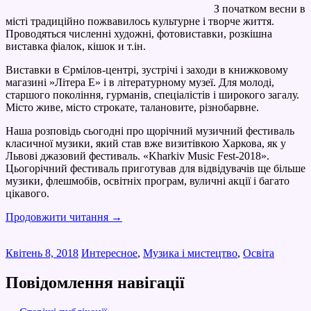
З початком весни в
місті традиційно пожвавилось культурне і творче життя.
Проводяться численні художні, фотовиставки, розкішна
виставка фіалок, кішок и т.ін.
Виставки в Єрмілов-центрі, зустрічі і заходи в книжковому
магазині »Літера Е» і в літературному музеї. Для молоді,
старшого покоління, гурманів, спеціалістів і широкого загалу.
Місто живе, місто строкате, талановите, різнобарвне.
Наша розповідь сьогодні про щорічний музичний фестиваль
класичної музики, який став вже визитівкою Харкова, як у
Львові джазовий фестиваль. «Kharkiv Music Fest-2018».
Цьогорічний фестиваль приготував для відвідувачів ще більше
музики, флешмобів, освітніх програм, вуличні акції і багато
цікавого.
Продовжити читання
→
Квітень 8, 2018
Интересное
,
Музика і мистецтво
,
Освіта
Повідомлення навігації