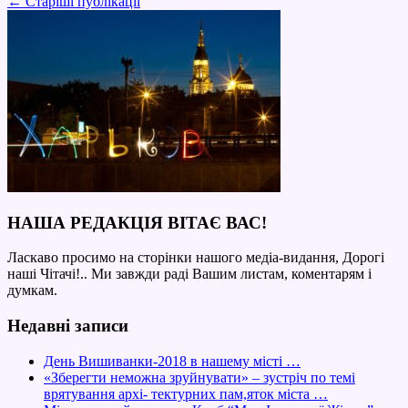
←
Старіші публікації
НАША РЕДАКЦІЯ ВІТАЄ ВАС!
Ласкаво просимо на сторінки нашого медіа-видання, Дорогі
наші Чітачі!.. Ми завжди раді Вашим листам, коментарям і
думкам.
Недавні записи
День Вишиванки-2018 в нашему місті …
«Зберегти неможна зруйнувати» – зустріч по темі
врятування архі- тектурних пам,яток міста …