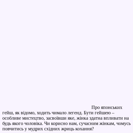
Про японських
гейш, як відомо, ходить чимало легенд. Бути гейшею –
особливе мистецтво, засвоївши яке, жінка здатна впливати на
будь якого чоловіка. Чи корисно нам, сучасним жінкам, чомусь
повчитись у мудрих східних жриць кохання?